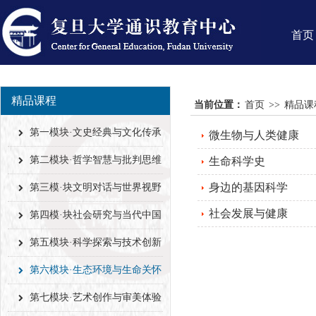
首页
精品课程
当前位置：
首页
>>
精品课
第一模块·文史经典与文化传承
微生物与人类健康
第二模块·哲学智慧与批判思维
生命科学史
身边的基因科学
第三模·块文明对话与世界视野
社会发展与健康
第四模·块社会研究与当代中国
第五模块·科学探索与技术创新
第六模块·生态环境与生命关怀
第七模块·艺术创作与审美体验