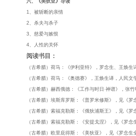
六、《美狄亚》导读
1
、被斩断的亲情
2
、杀夫与杀子
3
、慈爱与嫉恨
4
、人性的关怀
阅读书目：
（古希腊）荷马：《伊利亚特》，罗念生、王焕生译
（古希腊）荷马：《奥德赛》，王焕生译，人民文学
（古希腊）赫西俄德：《工作与时日·神谱》，张竹
（古希腊）埃斯库罗斯：《普罗米修斯》，见《罗念
（古希腊）索福克勒斯：《俄狄浦斯王》，见《罗念
（古希腊）索福克勒斯：《安提戈涅》，见《罗念生
（古希腊）欧里庇得斯：《美狄亚》，见《罗念生全