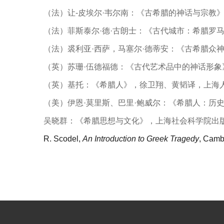
（法）让-皮埃尔·韦尔南：《古希腊的神话与宗教》
（法）菲斯泰尔·德·古朗士：《古代城市：希腊罗
（法）裘利亚·西萨，马塞尔·德蒂安：《古希腊众神
（英）苏珊·伍德福德：《古代艺术品中的神话形象
（英）基托：《希腊人》，徐卫翔、黄韬译，上海人
（美）伊恩·莫里斯、巴里·鲍威尔：《希腊人：历史
吴晓群：《希腊思想与文化》，上海社会科学院出版
R. Scodel,
An Introduction to Greek Tragedy
, Camb