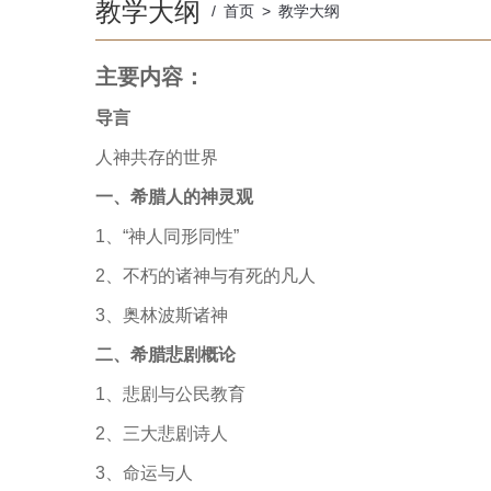
教学大纲
/
首页
>
教学大纲
主要内容：
导言
人神共存的世界
一、希腊人的
神灵观
1
、“神人同形同性”
2
、不朽的诸神与有死的凡人
3
、奥林波斯诸神
二、希腊悲剧概论
1
、悲剧与公民教育
2
、三大悲剧诗人
3
、命运与人