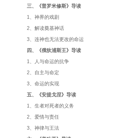
三、《普罗米修斯》导读
1
、神界的戏剧
2
、解读奠基神话
3
、连神也无法更改的命运
四、《俄狄
浦
斯王》导读
1
、人与命运的抗争
2
、自主与命定
3
、命运的实现
五、《安提戈涅》导读
1
、生者对死者的义务
2
、爱情与责任
3
、神律与王法